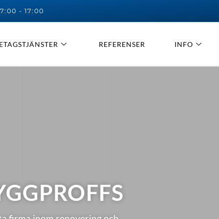
7:00 - 17:00
ETAGSTJÄNSTER
REFERENSER
INFO
YGGPROFFS
ta firma inom renovering och