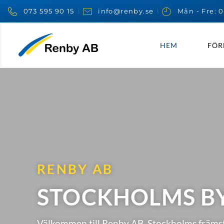
073 595 90 15
info@renby.se
Mån - Fre: 0
HEM
FÖR
RENBY AB
STOCKHOLMS B
Välkommen till Renby AB, Stockholms främs