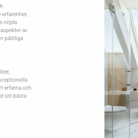
ch
 erfarenhet,
ls nöjda
 aspekter av
n pålitliga
tet,
exceptionella
rt erfarna och
id sitt bästa